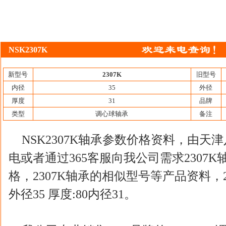
NSK2307K
新型号
2307K
旧型号
内径
35
外径
厚度
31
品牌
类型
调心球轴承
备注
NSK2307K轴承参数价格资料，由
电或者通过365客服向我公司需求2307K
格，2307K轴承的相似型号等产品资料，2
外径35 厚度:80内径31。