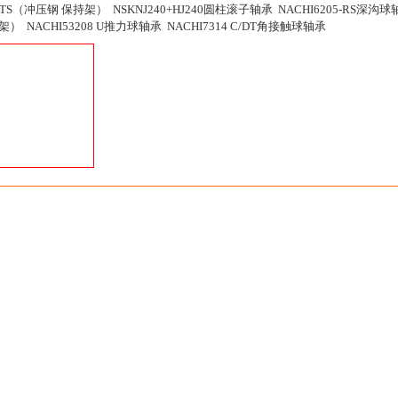
4ATS（冲压钢 保持架） NSKNJ240+HJ240圆柱滚子轴承 NACHI6205-RS深沟球
持架） NACHI53208 U推力球轴承 NACHI7314 C/DT角接触球轴承