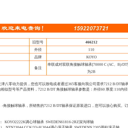
旧型号
466212
外径
110
品牌
KOYO
串联成对双联角接触球轴承[70000 C (AC、B)/DT型
备注
为2B
由天津八零动力提供，您也可以致电或者通过365客服向我公司需求7212 B/DT轴
承的相似型号等产品资料，7212 B/DT 角接触球轴承参数是：外径60 厚度:110内径
DT、-角接触球轴承，所销售的7212 B/DT轴承保证原装进口，您可以放心购买。
KOYO2222K调心球轴承 SWEDEN61816-2RZ深沟球轴
架） NTN23044 CCK/33+H 3044调心滚子轴承 SWEDENN 2305圆柱滚子轴