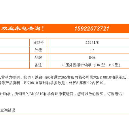
旧型号
55941/8
外径
12
品牌
INA
备注
冲压外圈滚针轴承（HK 型、BK 型）
津八零动力提供，您也可以致电或者通过365客服向我公司需求BK 0810轴承图纸
号等产品资料，BK 0810 滚针轴承参数是：外径8 厚度:12内径10。
、-滚针轴承，所销售的BK 0810轴承保证原装进口，您可以放心购买。订购电话：
 查询错误