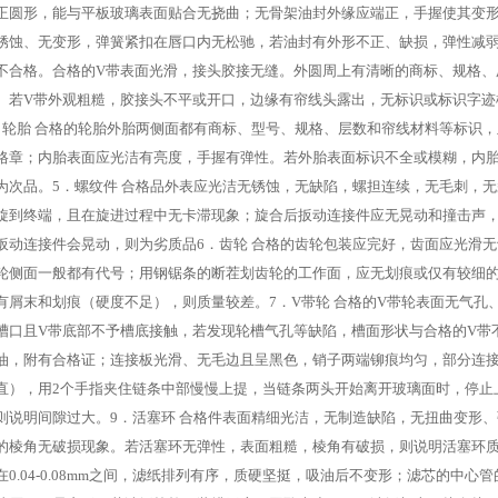
正圆形，能与平板玻璃表面贴合无挠曲；无骨架油封外缘应端正，手握使其变
锈蚀、无变形，弹簧紧扣在唇口内无松驰，若油封有外形不正、缺损，弹性减
不合格。合格的V带表面光滑，接头胶接无缝。外圆周上有清晰的商标、规格、
。若V带外观粗糙，胶接头不平或开口，边缘有帘线头露出，无标识或标识字迹
．轮胎 合格的轮胎外胎两侧面都有商标、型号、规格、层数和帘线材料等标识
格章；内胎表面应光洁有亮度，手握有弹性。若外胎表面标识不全或模糊，内
为次品。5．螺纹件 合格品外表应光洁无锈蚀，无缺陷，螺担连续，无毛刺，
旋到终端，且在旋进过程中无卡滞现象；旋合后扳动连接件应无晃动和撞击声
扳动连接件会晃动，则为劣质品6．齿轮 合格的齿轮包装应完好，齿面应光滑无
轮侧面一般都有代号；用钢锯条的断茬划齿轮的工作面，应无划痕或仅有较细
有屑末和划痕（硬度不足），则质量较差。7．V带轮 合格的V带轮表面无气孔
槽口且V带底部不予槽底接触，若发现轮槽气孔等缺陷，槽面形状与合格的V带不
油，附有合格证；连接板光滑、无毛边且呈黑色，销子两端铆痕均匀，部分连
直），用2个手指夹住链条中部慢慢上提，当链条两头开始离开玻璃面时，停止上
则说明间隙过大。9．活塞环 合格件表面精细光洁，无制造缺陷，无扭曲变形
的棱角无破损现象。若活塞环无弹性，表面粗糙，棱角有破损，则说明活塞环质
在0.04-0.08mm之间，滤纸排列有序，质硬坚挺，吸油后不变形；滤芯的中