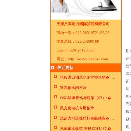
天津八零动力国际贸易有限公司
市场一部：022-58519721/22/23
传真总机：022-23868160
Email：tj291@126.com
用
速
网址：http://www.jinkouzc.com
处
最近更新
其
轮毂进口轴承非正常损坏的� …
识
安装轴承的方法 …
动
相
OKB轴承损伤与对策（05）:�
商
…
风力发电机专用轴承 …
痕
浅谈大型滚珠丝杆表面感应� …
锈
识
汽车轴承规范:东风EQ1168G�