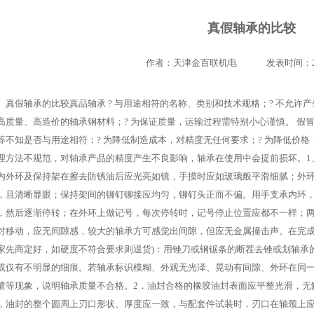
真假轴承的比较
作者：天津金百联机电 发表时间：2012
真假轴承的比较真品轴承 ? 与用途相符的名称、类别和技术规格；? 不允许产
高质量、高造价的轴承钢材料；? 为保证质量，运输过程需特别小心谨慎。 假冒
等不知是否与用途相符；? 为降低制造成本，对精度无任何要求；? 为降低价格
理方法不规范，对轴承产品的精度产生不良影响，轴承在使用中会提前损坏。1
内外环及保持架在擦去防锈油后应光亮如镜，手摸时应如玻璃般平滑细腻；外
，且清晰显眼；保持架间的铆钉铆接应均匀，铆钉头正而不偏。用手支承内环
，然后逐渐停转；在外环上做记号，每次停转时，记号停止位置应都不一样；
对移动，应无间隙感，较大的轴承方可感觉出间隙，但应无金属撞击声。在完成
家先商定好，如硬度不符合要求则退货)：用锉刀或钢锯条的断茬去锉或划轴承的
或仅有不明显的细痕。若轴承标识模糊、外观无光泽、晃动有间隙、外环在同
渍等现象，说明轴承质量不合格。2．油封合格的橡胶油封表面应平整光滑，无
，油封的整个圆周上刃口形状、厚度应一致，与配套件试装时，刃口在轴颈上