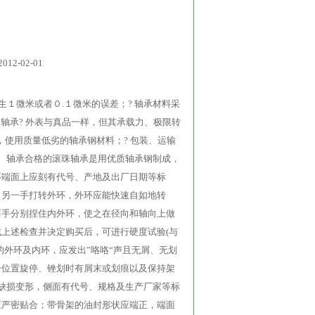
-02-01
生１微米或者０.１微米的误差；? 轴承材料采
轴承? 外表与真品一样，但其承载力、极限转
，使用质量低劣的轴承钢材料；? 包装、运输
、轴承合格的滚珠轴承是用优质轴承钢制成，
环端面上应刻有代号、产地及出厂日期等标
，另一手打转外环，外环应能快速自如地转
两手分别捏住内外环，使之在径向和轴向上做
上述检查并决定购买后，可进行硬度试验(与
外环及内环，应发出”咯咯“声且无屑、无划
一位置旋停、锉划时有屑末或划痕以及保持架
缺损变形，侧面有代号、规格及生产厂家等标
应严密贴合；带骨架的油封形状应端正，端面