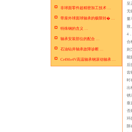
呈
…
非球面零件超精密加工技术 …
无
带座外球面球轴承的极限转� …
量
致
特殊钢的含义 …
4
轴承安装部位的配合 …
合
石油钻井轴承故障诊断 …
则
能
Cr4Mo4V高温轴承钢滚动轴承 …
后
齿
时
出
锈
垂
否
环
隙