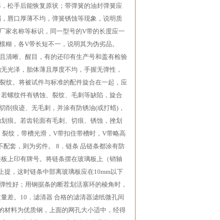
形，松手后能恢复原状；带弹簧的油封弹簧应
弱，唇口厚薄不均，弹簧锈蚀等现象，说明质
厂家名称等标识，同一型号的V带的长度应一
模糊，各V带长短不一，说明其为伪劣品。
，且清晰、醒目，有的还印有生产号和盖有检验
胎无光泽，胎体薄且厚度不均，手握无弹性，
无裂纹。将被试件与标准的配件旋合在一起，应
，若螺纹件有锈蚀、裂纹、毛刺等缺陷，旋合
切削痕迹、无毛刺，并涂有防锈油(或打蜡)，
的划痕。若齿轮面有毛刺、切痕、锈蚀，挫划
、裂纹，带槽光滑，V带扣住带槽时，V带略高
配套，则为劣件。 8．链条 品链条都涂有防
接板上印有牌号。将链条摆在玻璃板上（销轴
提，这时链条中部离玻璃板应在10mm以下
、弹性好；用钢据条的断茬划活塞环的棱角时，
量差。10．滤清器 合格的滤清器滤纸微孔间
心管的材料为优质钢，上面的网孔大小适中，经得