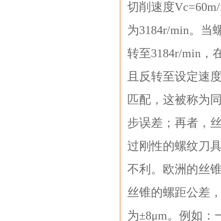
切削速度Vc=60
为3184r/mi
转至3184r/m
且反转至设定速
匹配，这被称为
步误差；再者，
过刚性的螺纹刀
不利。欧洲的丝锥
丝锥的螺距公差
为±8μm。例如：