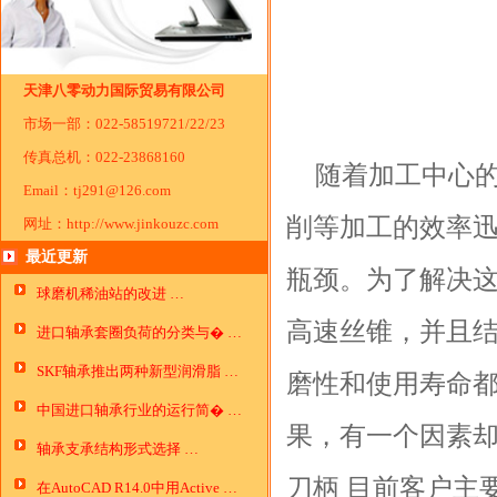
天津八零动力国际贸易有限公司
市场一部：022-58519721/22/23
传真总机：022-23868160
随着加工中心
Email：tj291@126.com
削等加工的效率
网址：http://www.jinkouzc.com
最近更新
瓶颈。为了解决这
球磨机稀油站的改进 …
高速丝锥，并且
进口轴承套圈负荷的分类与� …
SKF轴承推出两种新型润滑脂 …
磨性和使用寿命
中国进口轴承行业的运行简� …
果，有一个因素却
轴承支承结构形式选择 …
刀柄 目前客户主
在AutoCAD R14.0中用Active …